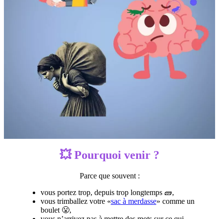
💥 Pourquoi venir ?
Parce que souvent :
vous portez trop, depuis trop longtemps 🧱,
vous trimballez votre «
sac à merdasse
» comme un
boulet 😤,
vous n’arrivez pas à mettre des mots sur ce qui