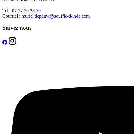
Tel :
07 57 50 28 50
Courriel :
muriel.depauw@souffle-d-inde.com
Suivez nous