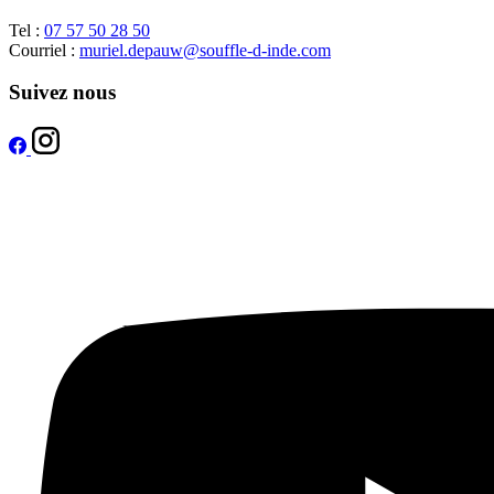
Tel :
07 57 50 28 50
Courriel :
muriel.depauw@souffle-d-inde.com
Suivez nous