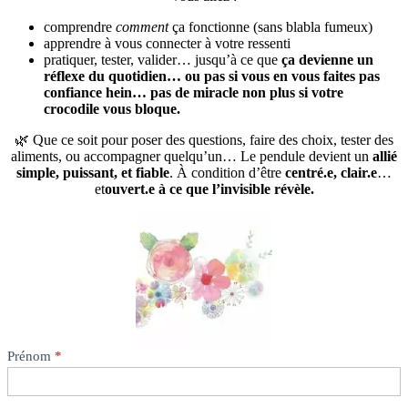
comprendre
comment
ça fonctionne (sans blabla fumeux)
apprendre à vous connecter à votre ressenti
pratiquer, tester, valider… jusqu’à ce que
ça devienne un
réflexe du quotidien… ou pas si vous en vous faites pas
confiance hein… pas de miracle non plus si votre
crocodile vous bloque.
🌿 Que ce soit pour poser des questions, faire des choix, tester des
aliments, ou accompagner quelqu’un… Le pendule devient un
allié
simple, puissant, et fiable
. À condition d’être
centré.e
,
clair.e
…
et
ouvert.e à ce que l’invisible révèle
.
Inscriptions
Prénom
*
radiesthésie