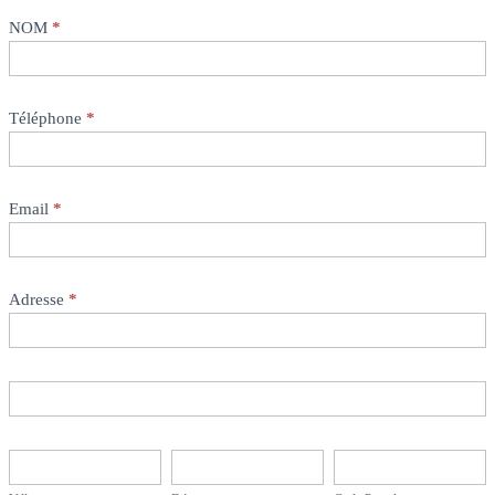
NOM
*
Téléphone
*
Email
*
Adresse
*
Adresse
Adresse
Ville
Département
Code
Postal