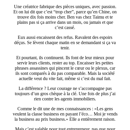
Une créatrice fabrique des pièces uniques, avec passion.
Et on lui dit que c’est “trop cher”, parce qu’en Chine, on
trouve dix fois moins cher. Ben vas chez Taimu et te
plains pas si ça arrive dans un mois, ou jamais et que
c’est cassé.
Eux aussi encaissent des refus. Ravalent des espoirs
déçus. Se lèvent chaque matin en se demandant si ça va
tenir.
Et pourtant, ils continuent. Ils font de leur mieux pour
servir leurs clients, rester au top. Encaisser les petites
phrases assassines qui pincent le cœur ou le plexus, car
ils sont comparés à du pas comparable. Mais la société
actuelle veut du vite fait, même si c’est du mal fait.
La différence ? Leur courage ne s’accompagne pas
toujours d’un gros chèque à la clé. Une fois de plus j’ai
rien contre les agents immobiliers.
Comme le dit une de mes connaissances : «Les gens
veulent la classe business en payant l’éco… Moi je vends
la business au prix business.» Elle a entièrement raison.
Mais c’est valable pour tout entrepreneur, pas que pour