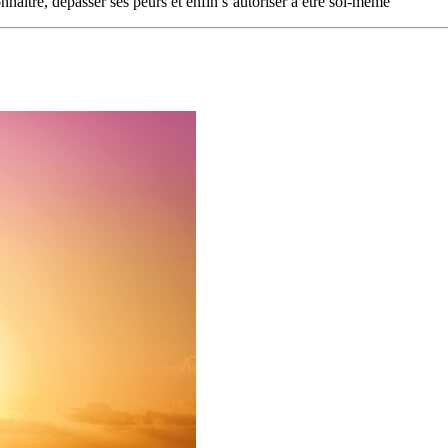
nnaître, dépasser ses peurs et enfin s’autoriser à être soi-même