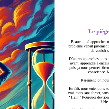
Le pièg
Beaucoup d’approches nou
problème venait justement 
de vouloir s
D’autres approches nous a
avant, apprendre à encaiss
puis ça nous permet sûrem
conscience. M
Rarement, on nous 
En fait, nous entendons sou
vrai, mais sans forcer, san
? Hein ? Pourquoi devrions
? Ne 