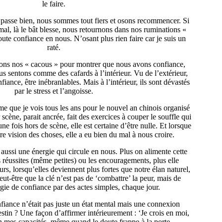
le faire.
e passe bien, nous sommes tout fiers et osons recommencer. Si
 mal, là le bât blesse, nous retournons dans nos ruminations «
ute confiance en nous. N’osant plus rien faire car je suis un
raté.
isons nos « cacous » pour montrer que nous avons confiance,
s sentons comme des cafards à l’intérieur. Vu de l’extérieur,
fiance, être inébranlables. Mais à l’intérieur, ils sont dévastés
par le stress et l’angoisse.
me que je vois tous les ans pour le nouvel an chinois organisé
scène, parait ancrée, fait des exercices à couper le souffle qui
ne fois hors de scène, elle est certaine d’être nulle. Et lorsque
re vision des choses, elle a eu bien du mal à nous croire.
 aussi une énergie qui circule en nous. Plus on alimente cette
es réussites (même petites) ou les encouragements, plus elle
eurs, lorsqu’elles deviennent plus fortes que notre élan naturel,
Peut-être que la clé n’est pas de ‘combattre’ la peur, mais de
rgie de confiance par des actes simples, chaque jour.
onfiance n’était pas juste un état mental mais une connexion
stin ? Une façon d’affirmer intérieurement : ‘Je crois en moi,
 mes capacités, même quand le doute frappe à la porte.