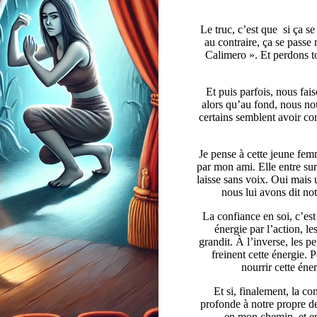
Le truc, c’est que si ça s
au contraire, ça se passe
Calimero ». Et perdons to
Et puis parfois, nous fa
alors qu’au fond, nous nou
certains semblent avoir con
Je pense à cette jeune fem
par mon ami. Elle entre sur 
laisse sans voix. Oui mais u
nous lui avons dit not
La confiance en soi, c’est
énergie par l’action, l
grandit. À l’inverse, les p
freinent cette énergie. 
nourrir cette éne
Et si, finalement, la c
profonde à notre propre de
en mon chemin, et en